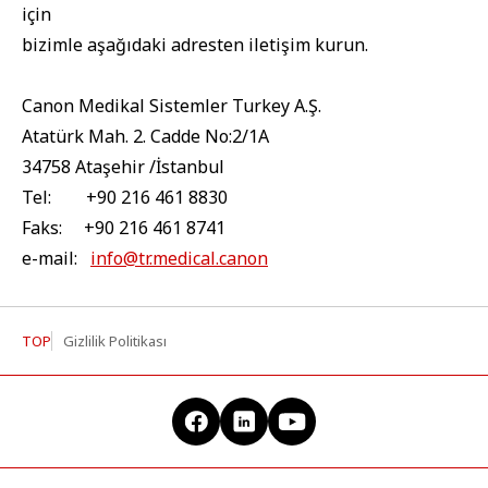
için
bizimle aşağıdaki adresten iletişim kurun.
Canon Medikal Sistemler Turkey A.Ş.
Atatürk Mah. 2. Cadde No:2/1A
34758 Ataşehir /İstanbul
Tel: +90 216 461 8830
Faks: +90 216 461 8741
e-mail:
info@tr.medical.canon
TOP
Gizlilik Politikası